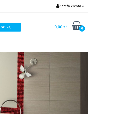
Strefa klienta
ronika
Zaloguj się
0,00 zł
Zarejestruj się
0
Dodaj zgłoszenie