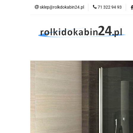
sklep@rolkdokabin24.pl
71 322 94 93
Rolki
A
Rolki
Armatura
Wyposażenie