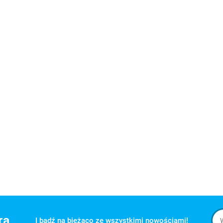
Zestaw 4 x rolka
dolna + górna 05
Zestaw 4 x rolka
25mm
dolna D04 + górn
lna
54.99
-11%
D05 23mm
Zestaw naprawczy
49.00
54.99
-27%
podwójnych rolek do
40.00
kabiny 23mm DG05
54.99
-11%
49.00
ra
I bądź na bieżąco ze wszystkimi nowościami!