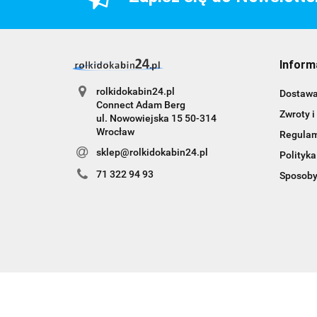
Inform
rolkidokabin24.pl
Dostaw
Connect Adam Berg
Zwroty i
ul. Nowowiejska 15 50-314
Wrocław
Regula
sklep@rolkidokabin24.pl
Polityka
71 322 94 93
Sposoby