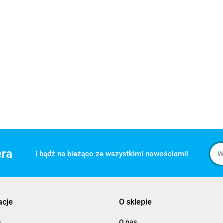
era
I bądź na bieżąco ze wszystkimi nowościami!
acje
O sklepie
a
O nas