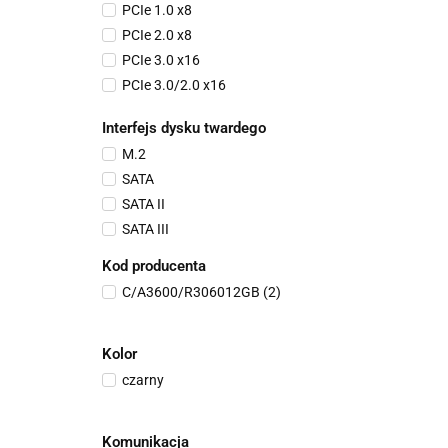
PCIe 1.0 x8
PCIe 2.0 x8
PCIe 3.0 x16
PCIe 3.0/2.0 x16
SATA III (6 GB/s)
Interfejs dysku twardego
M.2
SATA
SATA II
SATA III
Kod producenta
C/A3600/R306012GB (2)
Kolor
czarny
Komunikacja