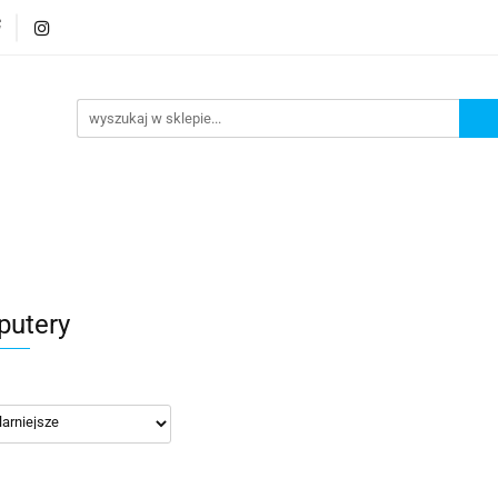
rmatura
Wyposażenie
Bezpieczeństwo
Elekt
Bezpieczeństwo
Elektronika
utery