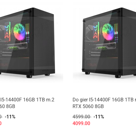
r I5-14400F 16GB 1TB m.2
Do gier I5-14400F 16GB 1TB 
60 8GB
RTX 5060 8GB
0
-11%
4599.00
-11%
0
4099.00