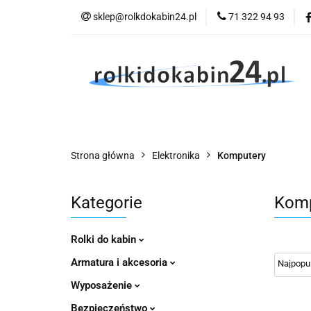
sklep@rolkdokabin24.pl
71 322 94 93
Rolki
A
Rolki
Armatura
Wyposażenie
Strona główna
Elektronika
Komputery
Kategorie
Komp
Rolki do kabin
Armatura i akcesoria
Wyposażenie
Bezpieczeństwo