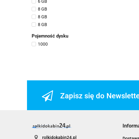
6 GB
8 GB
8 GB
8 GB
Pojemność dysku
1000
Zapisz się do Newslett
Inform
rolkidokabin24.pl
Dostaw