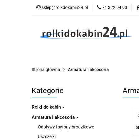
sklep@rolkdokabin24.pl
71 322 94 93
Rolki
A
Rolki
Armatura
Wyposażenie
Strona główna
Armatura i akcesoria
Kategorie
Arma
Rolki do kabin
Armatura i akcesoria
Odpływy i syfony brodzikowe
b
Uszczelki