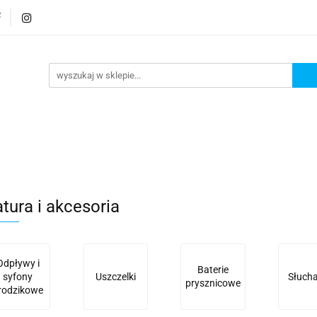
rmatura
Wyposażenie
Bezpieczeństwo
Elekt
Bezpieczeństwo
Elektronika
tura i akcesoria
Odpływy i
Baterie
syfony
Uszczelki
Słuch
prysznicowe
rodzikowe