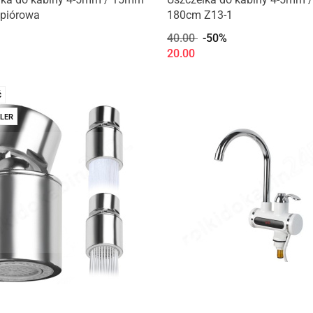
piórowa
180cm Z13-1
40.00
-50%
20.00
Ć
LER