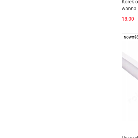
Korek o
wanna 
18.00
NOWOŚ
Uszcze