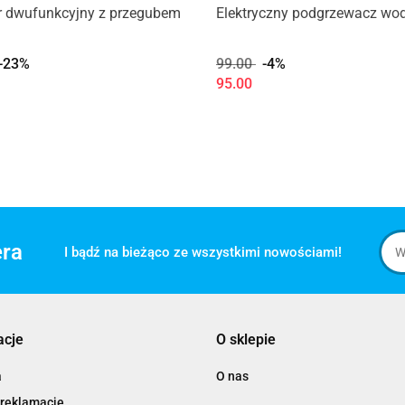
or dwufunkcyjny z przegubem
Elektryczny podgrzewacz wo
-23%
99.00
-4%
95.00
era
I bądź na bieżąco ze wszystkimi nowościami!
acje
O sklepie
a
O nas
 reklamacje