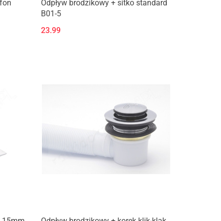
yfon
Odpływ brodzikowy + sitko standard
B01-5
23.99
 / 15mm
Odpływ brodzikowy + korek klik-klak