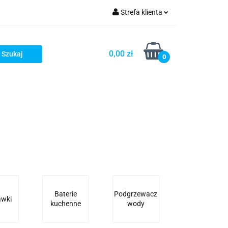
Strefa klienta
ronika
Zaloguj się
0,00 zł
Zarejestruj się
0
Dodaj zgłoszenie
Baterie
Podgrzewacz
awki
kuchenne
wody