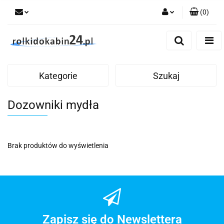
(
0
)
Zaloguj się
Zarejestruj się
Dodaj zgłoszenie
Kategorie
Szukaj
Dozowniki mydła
Brak produktów do wyświetlenia
Zapisz się do Newslettera