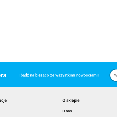
era
I bądź na bieżąco ze wszystkimi nowościami!
acje
O sklepie
a
O nas