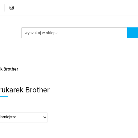
rmatura
Wyposażenie
Bezpieczeństwo
Elekt
Bezpieczeństwo
Elektronika
k Brother
rukarek Brother