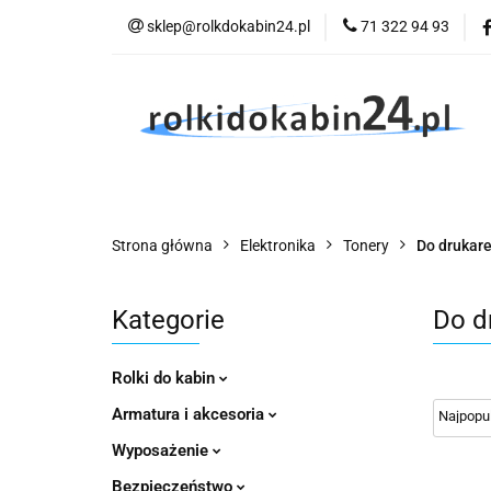
sklep@rolkdokabin24.pl
71 322 94 93
Rolki
A
Rolki
Armatura
Wyposażenie
Strona główna
Elektronika
Tonery
Do drukare
Kategorie
Do d
Rolki do kabin
Armatura i akcesoria
Wyposażenie
Bezpieczeństwo