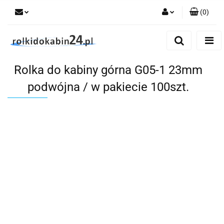
(
0
)
Zaloguj się
Zarejestruj się
Rolka do kabiny górna G05-1 23mm
Dodaj zgłoszenie
podwójna / w pakiecie 100szt.