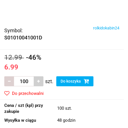
rolkidokabin24
Symbol:
S01010041001D
12.99
-46%
6.99
szt.
Do koszyka
Do przechowalni
Cena / szt (kpl) przy
100 szt.
zakupie
Wysyłka w ciągu
48 godzin