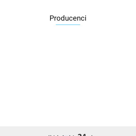
Producenci
AMD
rolkidokabin24