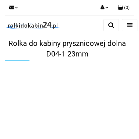
(
0
)
Zaloguj się
Zarejestruj się
Rolka do kabiny prysznicowej dolna
Dodaj zgłoszenie
D04-1 23mm