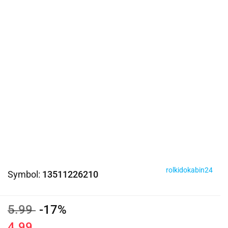
rolkidokabin24
Symbol:
13511226210
5.99
-17%
4.99