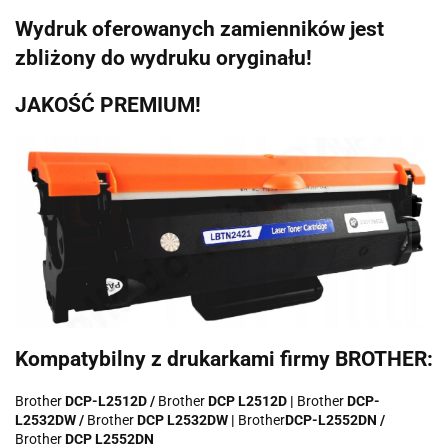
Wydruk oferowanych zamienników jest
zbliżony do wydruku oryginału!
JAKOŚĆ PREMIUM!
Kompatybilny z drukarkami firmy BROTHER:
Brother
DCP-L2512D /
Brother
DCP L2512D |
Brother
DCP-
L2532DW /
Brother
DCP L2532DW |
Brother
DCP-L2552DN /
Brother
DCP L2552DN