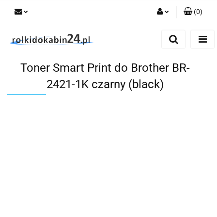
(
0
)
Zaloguj się
Zarejestruj się
Toner Smart Print do Brother BR-
Dodaj zgłoszenie
2421-1K czarny (black)