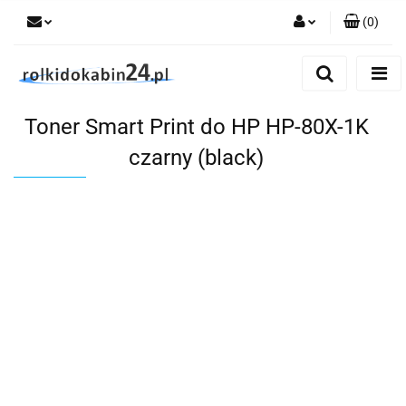
(
0
)
Zaloguj się
Zarejestruj się
Toner Smart Print do HP HP-80X-1K
Dodaj zgłoszenie
czarny (black)