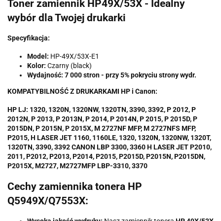
Toner zamiennik HP49X/53X - Idealny
wybór dla Twojej drukarki
Specyfikacja:
Model:
HP-49X/53X-E1
Kolor:
Czarny (black)
Wydajność: 7 000 stron - przy 5% pokryciu strony wydr.
KOMPATYBILNOŚĆ Z DRUKARKAMI HP i Canon:
HP LJ: 1320, 1320N, 1320NW, 1320TN, 3390, 3392, P 2012, P
2012N, P 2013, P 2013N, P 2014, P 2014N, P 2015, P 2015D, P
2015DN, P 2015N, P 2015X, M 2727NF MFP, M 2727NFS MFP,
P2015, H LASER JET 1160, 1160LE, 1320, 1320N, 1320NW, 1320T,
1320TN, 3390, 3392 CANON LBP 3300, 3360 H LASER JET P2010,
2011, P2012, P2013, P2014, P2015, P2015D, P2015N, P2015DN,
P2015X, M2727, M2727MFP LBP-3310, 3370
Cechy zamiennika tonera HP
Q5949X/Q7553X: