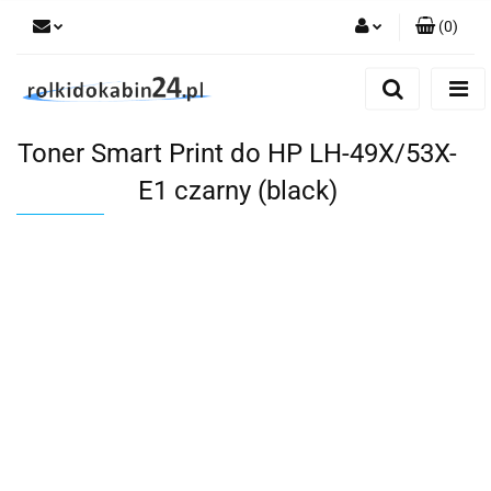
(
0
)
Zaloguj się
Zarejestruj się
Toner Smart Print do HP LH-49X/53X-
Dodaj zgłoszenie
E1 czarny (black)