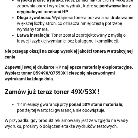
Wysoka jakość wydruku:
Nasz zamiennik tonera
HP 49X/53X
zapewnia ostre i wyraźne wydruki, które są
porównywalne z
oryginalnymi tonerami HP
.
Długa żywotność:
Wydajność tonera pozwala na drukowanie
większej liczby stron, co oznacza mniej częstą potrzebę
wymiany tonera.
Łatwa instalacja:
Toner został zaprojektowany z myślą o
łatwej i szybkiej wymianie, bez bałaganu i komplikacji.
Nie przegap okazji na zakup wysokiej jakości tonera w atrakcyjnej
cenie.
Zapewnij swojej drukarce HP najlepsze materiały eksploatacyjne.
Wybierz toner Q5949X/Q7553X i ciesz się niezawodnymi
wydrukami każdego dnia.
Zamów już teraz toner 49X/53X !
12 miesięcy gwarancji przy
ponad 50% stanu materiału
,
poniżej tej wartości gwarancja nie obowiązuje.
W przypadku gdy produkt reklamowany jest ze względu na wadę
wydruku, prosimy o dołączenie także wydruków testowych.