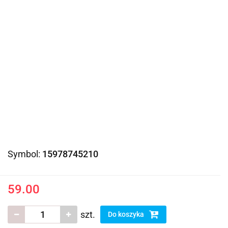
Symbol:
15978745210
59.00
szt.
Do koszyka