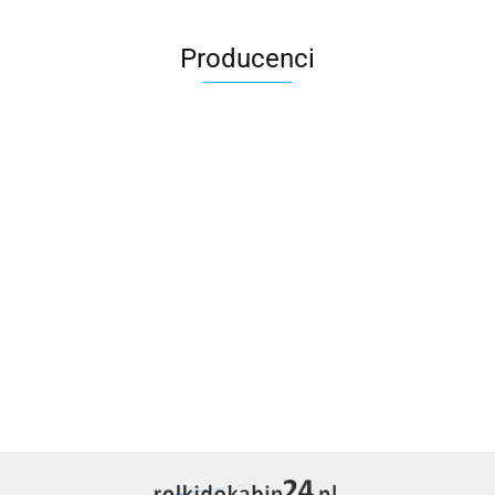
Producenci
AMD
rolkidokabin24