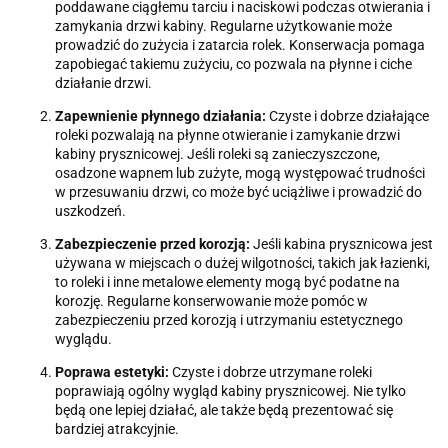
poddawane ciągłemu tarciu i naciskowi podczas otwierania i
zamykania drzwi kabiny. Regularne użytkowanie może
prowadzić do zużycia i zatarcia rolek. Konserwacja pomaga
zapobiegać takiemu zużyciu, co pozwala na płynne i ciche
działanie drzwi.
Zapewnienie płynnego działania:
Czyste i dobrze działające
roleki pozwalają na płynne otwieranie i zamykanie drzwi
kabiny prysznicowej. Jeśli roleki są zanieczyszczone,
osadzone wapnem lub zużyte, mogą występować trudności
w przesuwaniu drzwi, co może być uciążliwe i prowadzić do
uszkodzeń.
Zabezpieczenie przed korozją:
Jeśli kabina prysznicowa jest
używana w miejscach o dużej wilgotności, takich jak łazienki,
to roleki i inne metalowe elementy mogą być podatne na
korozję. Regularne konserwowanie może pomóc w
zabezpieczeniu przed korozją i utrzymaniu estetycznego
wyglądu.
Poprawa estetyki:
Czyste i dobrze utrzymane roleki
poprawiają ogólny wygląd kabiny prysznicowej. Nie tylko
będą one lepiej działać, ale także będą prezentować się
bardziej atrakcyjnie.