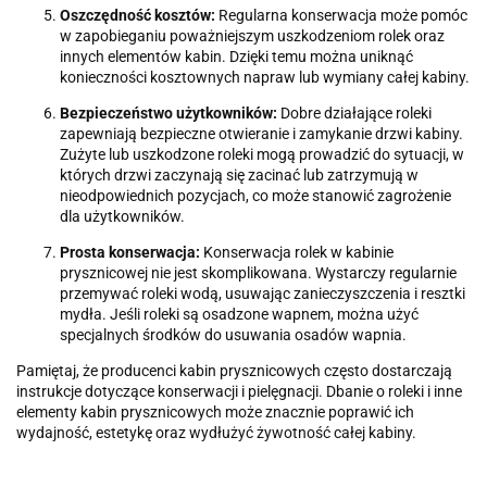
Oszczędność kosztów:
Regularna konserwacja może pomóc
w zapobieganiu poważniejszym uszkodzeniom rolek oraz
innych elementów kabin. Dzięki temu można uniknąć
konieczności kosztownych napraw lub wymiany całej kabiny.
Bezpieczeństwo użytkowników:
Dobre działające roleki
zapewniają bezpieczne otwieranie i zamykanie drzwi kabiny.
Zużyte lub uszkodzone roleki mogą prowadzić do sytuacji, w
których drzwi zaczynają się zacinać lub zatrzymują w
nieodpowiednich pozycjach, co może stanowić zagrożenie
dla użytkowników.
Prosta konserwacja:
Konserwacja rolek w kabinie
prysznicowej nie jest skomplikowana. Wystarczy regularnie
przemywać roleki wodą, usuwając zanieczyszczenia i resztki
mydła. Jeśli roleki są osadzone wapnem, można użyć
specjalnych środków do usuwania osadów wapnia.
Pamiętaj, że producenci kabin prysznicowych często dostarczają
instrukcje dotyczące konserwacji i pielęgnacji. Dbanie o roleki i inne
elementy kabin prysznicowych może znacznie poprawić ich
wydajność, estetykę oraz wydłużyć żywotność całej kabiny.