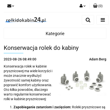
(
0
)
Zaloguj się
Zarejestruj się
Kategorie
Dodaj zgłoszenie
Konserwacja rolek do kabiny
2023-08-26 08:49:00
Adam Berg
Konserwacja rolek w kabinie
prysznicowej ma wiele korzyści i
może znacznie wydłużyć
żywotność samej kabiny oraz
poprawić komfort użytkowania.
Oto kilka powodów, dlaczego
warto regularnie konserwować
rolki w kabinie prysznicowej:
Zapobieganie zatarciom i zacięciom:
Roleki prysznicowe są