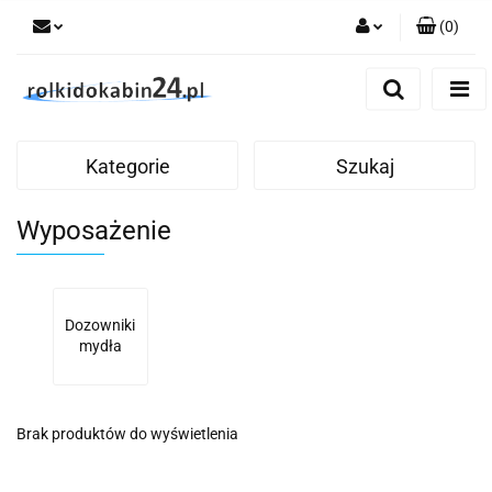
(
0
)
Zaloguj się
Zarejestruj się
Dodaj zgłoszenie
Kategorie
Szukaj
Wyposażenie
Dozowniki
mydła
Brak produktów do wyświetlenia