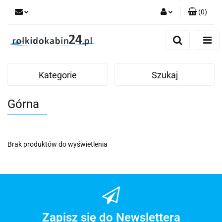
(
0
)
Zaloguj się
Zarejestruj się
Dodaj zgłoszenie
Kategorie
Szukaj
Górna
Brak produktów do wyświetlenia
Zapisz się do Newslettera