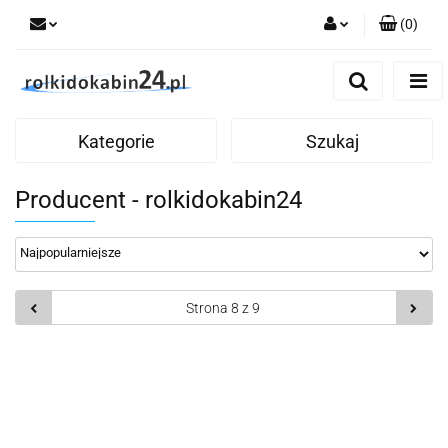
(
0
)
Zaloguj się
Zarejestruj się
Dodaj zgłoszenie
Kategorie
Szukaj
Producent - rolkidokabin24